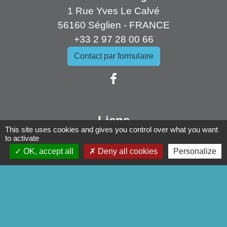
1 Rue Yves Le Calvé
56160 Séglien - FRANCE
+33 2 97 28 00 66
Contact par formulaire
Liens
This site uses cookies and gives you control over what you want
to activate
Pontivy Communauté
OK, accept all
Deny all cookies
Personalize
Conseil départemental
Région Bretagne
Préfecture du Morbihan
Mentions légales
-
Politique de confidentialité
-