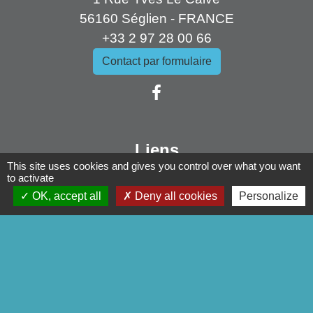
56160 Séglien - FRANCE
+33 2 97 28 00 66
Contact par formulaire
Liens
This site uses cookies and gives you control over what you want
Pontivy Communauté
to activate
Conseil départemental
OK, accept all
Deny all cookies
Personalize
Région Bretagne
Préfecture du Morbihan
Mentions légales
-
Politique de confidentialité
-
Accessibilité
-
Plan du site
-