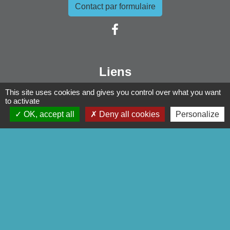
Contact par formulaire
Liens
Pontivy Communauté
This site uses cookies and gives you control over what you want
to activate
Conseil départemental
OK, accept all
Deny all cookies
Personalize
Région Bretagne
Préfecture du Morbihan
Mentions légales
-
Politique de confidentialité
-
Accessibilité
-
Plan du site
-
Gestion des cookies