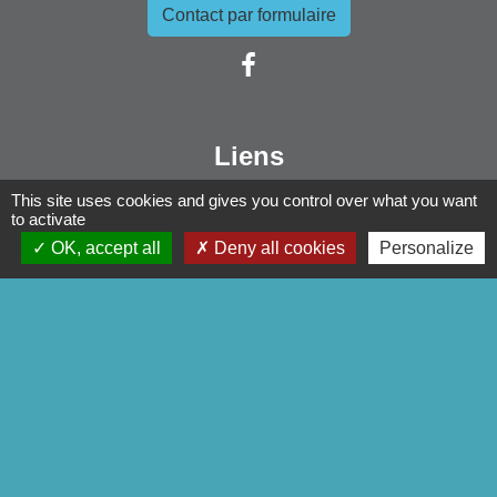
Contact par formulaire
Liens
Pontivy Communauté
This site uses cookies and gives you control over what you want
to activate
Conseil départemental
OK, accept all
Deny all cookies
Personalize
Région Bretagne
Préfecture du Morbihan
Mentions légales
-
Politique de confidentialité
-
Accessibilité
-
Plan du site
-
Gestion des cookies