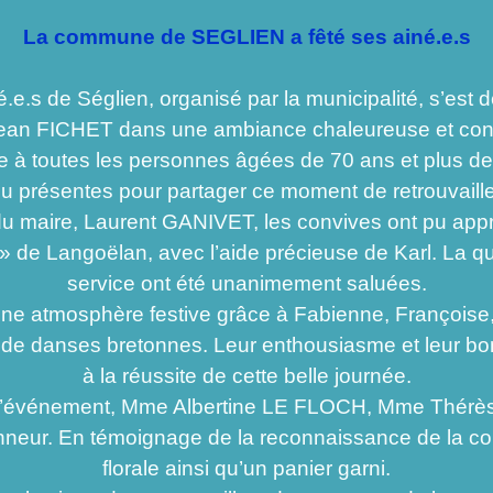
La commune de SEGLIEN a fêté ses ainé.e.s
 de Séglien, organisé par la municipalité, s’est dé
Jean FICHET dans une ambiance chaleureuse et conv
rte à toutes les personnes âgées de 70 ans et plus 
du présentes pour partager ce moment de retrouvail
re, Laurent GANIVET, les convives ont pu appréci
t » de Langoëlan, avec l’aide précieuse de Karl. La qu
service ont été unanimement saluées.
une atmosphère festive grâce à Fabienne, Françoise, 
 de danses bretonnes. Leur enthousiasme et leur b
à la réussite de cette belle journée.
énement, Mme Albertine LE FLOCH, Mme Thérèse
neur. En témoignage de la reconnaissance de la co
florale ainsi qu’un panier garni.