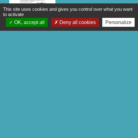
This site uses cookies and gives you control over what you want
to activate
OK, accept all
Deny all cookies
Personalize
CIAS
CIAS
1
-2
-3
-4
-5
-6
-7
-8
-9
-
10
-11
-12
-13
-14
-15
-16
Contact
Commune de Séglien
1 Rue Yves Le Calvé
56160 Séglien - FRANCE