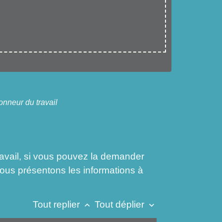
onneur du travail
ravail, si vous pouvez la demander
vous présentons les informations à
Tout replier
Tout déplier
keyboard_arrow_up
keyboard_arrow_down