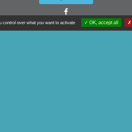
 control over what you want to activate
OK, accept all
ens
mmunauté
artemental
tagne
du Morbihan
tique de confidentialité
-
Accessibilité
-
Plan du site
Site créé en partenariat avec Réseau des Communes