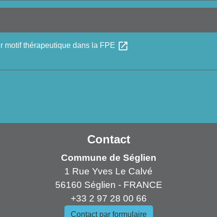
open_in_new
our motif thérapeutique dans la FPE
Contact
Commune de Séglien
1 Rue Yves Le Calvé
56160 Séglien - FRANCE
+33 2 97 28 00 66
Contact par formulaire