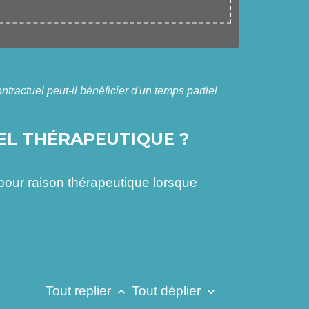
ntractuel peut-il bénéficier d'un temps partiel
EL THÉRAPEUTIQUE ?
el pour raison thérapeutique lorsque
Tout replier
Tout déplier
keyboard_arrow_up
keyboard_arrow_down