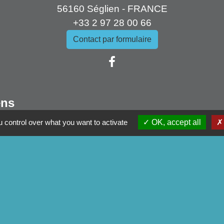
56160 Séglien - FRANCE
+33 2 97 28 00 66
Contact par formulaire
ens
mmunauté
 control over what you want to activate
OK, accept all
artemental
tagne
du Morbihan
tique de confidentialité
-
Accessibilité
-
Plan du site