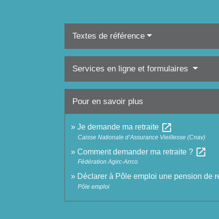
Textes de référence
Services en ligne et formulaires
Pour en savoir plus
open_in_new
Je demande ma retraite
Caisse Nationale d’Assurance Vieillesse (Cnav)
open_in_new
Comment demander ma retraite ?
Fédération Agirc-Arrco
Déclarer à Pôle emploi une pension de re
Pôle emploi