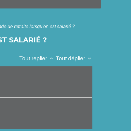
 de retraite lorsqu'on est salarié ?
T SALARIÉ ?
Tout replier
Tout déplier
keyboard_arrow_up
keyboard_arrow_down