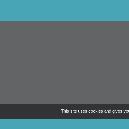
Li
This site uses cookies and gives you
Pontivy Co