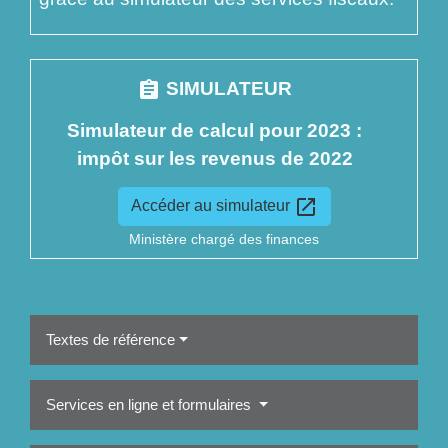
assignment
SIMULATEUR
Simulateur de calcul pour 2023 :
impôt sur les revenus de 2022
open_in_new
Accéder au simulateur
Ministère chargé des finances
Textes de référence
Services en ligne et formulaires