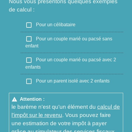
Nous vous présentons quelques exemples
de calcul :
check_box_outline_blank
Pour un célibataire
check_box_outline_blank
Pour un couple marié ou pacsé sans
enfant
check_box_outline_blank
Pour un couple marié ou pacsé avec 2
enfants
check_box_outline_blank
Pour un parent isolé avec 2 enfants
Attention :
warning
le barème n'est qu'un élément du
calcul de
l'impôt sur le revenu
. Vous pouvez faire
une estimation de votre impôt à payer
grâce au simulateur des services fiscaux.