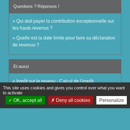
Questions ? Réponses !
Qui doit payer la contribution exceptionnelle sur
les hauts revenus ?
Quelle est la date limite pour faire sa déclaration
de revenus ?
Et aussi
Impôt sur le revenu - Calcul de l'impôt
Argent - Impôts - Consommation
This site uses cookies and gives you control over what you want
to activate
OK, accept all
Deny all cookies
Personalize
Pour en savoir plus
open_in_new
Site des impôts
Ministère chargé des finances