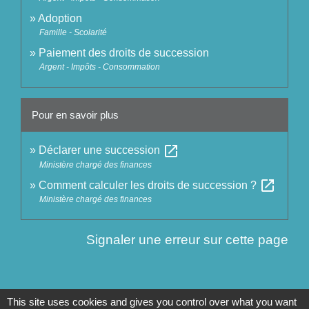
Adoption
Famille - Scolarité
Paiement des droits de succession
Argent - Impôts - Consommation
Pour en savoir plus
open_in_new
Déclarer une succession
Ministère chargé des finances
open_in_new
Comment calculer les droits de succession ?
Ministère chargé des finances
Signaler une erreur sur cette page
This site uses cookies and gives you control over what you want