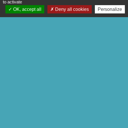
to activate
Contact
OK, accept all
Deny all cookies
Personalize
Commune de Séglien
1 Rue Yves Le Calvé
56160 Séglien - FRANCE
+33 2 97 28 00 66
Contact par formulaire
Liens
Pontivy Communauté
Conseil départemental
Région Bretagne
Préfecture du Morbihan