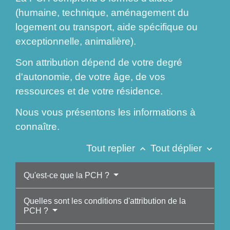
(humaine, technique, aménagement du
logement ou transport, aide spécifique ou
exceptionnelle, animalière).
Son attribution dépend de votre degré
d'autonomie, de votre âge, de vos
ressources et de votre résidence.
Nous vous présentons les informations à
connaître.
Tout replier
Tout déplier
keyboard_arrow_up
keyboard_arrow_down
Qu'est-ce que la PCH ?
Quelles sont les conditions d'attribution de la
PCH ?