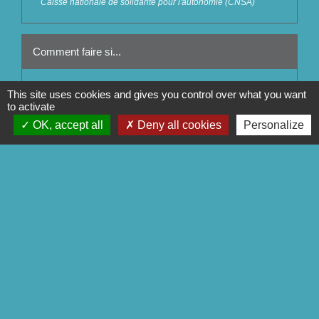
Caisse nationale de solidarité pour l'autonomie (CNSA)
Comment faire si...
Je suis en situation de handicap
This site uses cookies and gives you control over what you want
to activate
Mon enfant est en situation de handicap
OK, accept all
Deny all cookies
Personalize
Signaler une erreur sur cette page
Contact
Commune de Séglien
1 Rue Yves Le Calvé
56160 Séglien - FRANCE