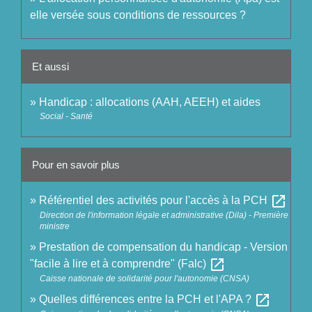
elle versée sous conditions de ressources ?
Et aussi
Handicap : allocations (AAH, AEEH) et aides
Social - Santé
Pour en savoir plus
open_in_new
Référentiel des activités pour l'accès à la PCH
Direction de l'information légale et administrative (Dila) - Première
ministre
Prestation de compensation du handicap - Version
open_in_new
"facile à lire et à comprendre" (Falc)
Caisse nationale de solidarité pour l'autonomie (CNSA)
open_in_new
Quelles différences entre la PCH et l'APA ?