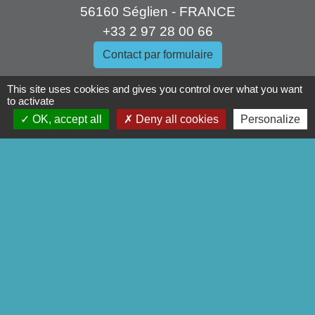
56160 Séglien - FRANCE
+33 2 97 28 00 66
Contact par formulaire
This site uses cookies and gives you control over what you want
to activate
OK, accept all
Deny all cookies
Personalize
Liens
Pontivy Communauté
Conseil départemental
Région Bretagne
Préfecture du Morbihan
Mentions légales
-
Politique de confidentialité
-
Accessibilité
-
Plan du site
-