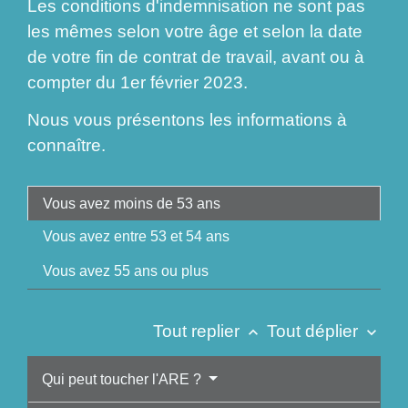
Les conditions d'indemnisation ne sont pas
les mêmes selon votre âge et selon la date
de votre fin de contrat de travail, avant ou à
compter du 1
er
février 2023.
Nous vous présentons les informations à
connaître.
Vous avez moins de 53 ans
Vous avez entre 53 et 54 ans
Vous avez 55 ans ou plus
Tout replier
Tout déplier
keyboard_arrow_up
keyboard_arrow_down
Qui peut toucher l'ARE ?