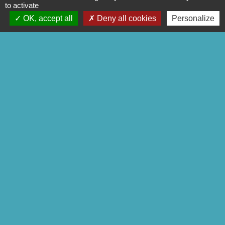
to activate
OK, accept all
Deny all cookies
Personalize
Signaler une erreur sur cette page
Contact
Commune de Séglien
1 Rue Yves Le Calvé
56160 Séglien - FRANCE
+33 2 97 28 00 66
Contact par formulaire
Liens