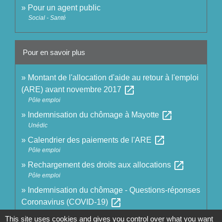
Pour un agent public
Social - Santé
Pour en savoir plus
Montant de l'allocation d'aide au retour à l'emploi
open_in_new
(ARE) avant novembre 2017
Pôle emploi
open_in_new
Indemnisation du chômage à Mayotte
Unédic
open_in_new
Calendrier des paiements de l'ARE
Pôle emploi
open_in_new
Rechargement des droits aux allocations
Pôle emploi
Indemnisation du chômage - Questions-réponses
open_in_new
Coronavirus (COVID-19)
Ministère chargé du travail
This site uses cookies and gives you control over what you want