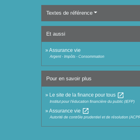
Textes de référence
Et aussi
Assurance vie
Argent - Impôts - Consommation
Pour en savoir plus
open_in_new
Le site de la finance pour tous
Institut pour l'éducation financière du public (IEFP)
open_in_new
Assurance vie
Autorité de contrôle prudentiel et de résolution (ACP