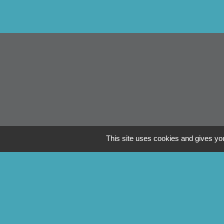
This site uses cookies and gives you
Li
Pontivy Co
Conseil dép