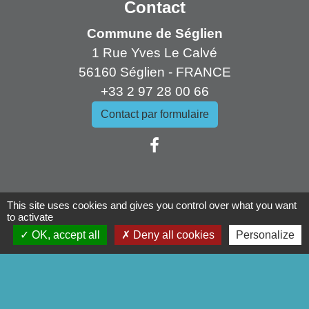
Contact
Commune de Séglien
1 Rue Yves Le Calvé
56160 Séglien - FRANCE
+33 2 97 28 00 66
Contact par formulaire
Liens
This site uses cookies and gives you control over what you want
to activate
Pontivy Communauté
OK, accept all
Deny all cookies
Personalize
Conseil départemental
Région Bretagne
Préfecture du Morbihan