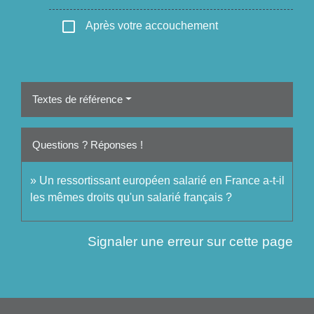
check_box_outline_blank
Après votre accouchement
Textes de référence
Questions ? Réponses !
Un ressortissant européen salarié en France a-t-il
les mêmes droits qu'un salarié français ?
Signaler une erreur sur cette page