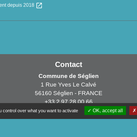
open_in_new
ent depuis 2018
Contact
Commune de Séglien
1 Rue Yves Le Calvé
56160 Séglien - FRANCE
+33 2 97 28 00 66
 control over what you want to activate
OK, accept all
Contact par formulaire