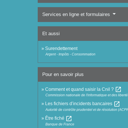
Services en ligne et formulaires
Et aussi
Surendettement
Argent - Impôts - Consommation
Pour en savoir plus
open_in_new
Comment et quand saisir la Cnil ?
Commission nationale de l'informatique et des liberté
open_in_new
Les fichiers d'incidents bancaires
Autorité de contrôle prudentiel et de résolution (ACP
open_in_new
Être fiché
Banque de France