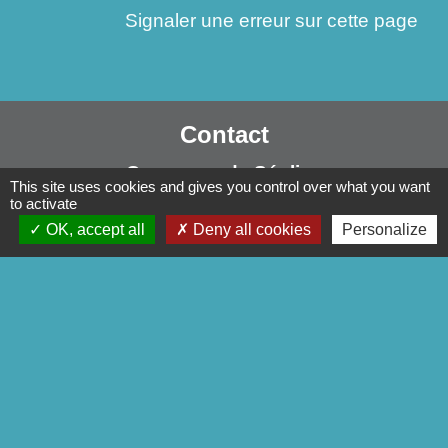
Signaler une erreur sur cette page
Contact
Commune de Séglien
This site uses cookies and gives you control over what you want
1 Rue Yves Le Calvé
to activate
56160 Séglien - FRANCE
OK, accept all
Deny all cookies
Personalize
+33 2 97 28 00 66
Contact par formulaire
Liens