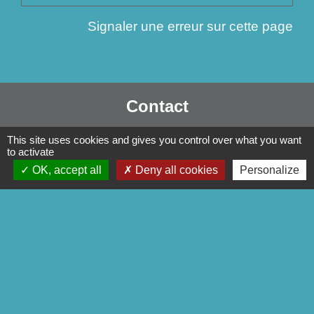
Signaler une erreur sur cette page
Contact
Commune de Séglien
This site uses cookies and gives you control over what you want
1 Rue Yves Le Calvé
to activate
OK, accept all
Deny all cookies
Personalize
56160 Séglien - FRANCE
+33 2 97 28 00 66
Contact par formulaire
Liens