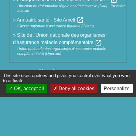
Direction de l'information légale et administrative (Dila) - Première
ministre
open_in_new
Annuaire santé - Site Ameli
Caisse nationale d'assurance maladie (Cnam)
Site de l'Union nationale des organismes
open_in_new
d'assurance maladie complémentaire
Union nationale des organismes d'assurance maladie
complémentaire (Unocam)
Signaler une erreur sur cette page
This site uses cookies and gives you control over what you want
to activate
OK, accept all
Deny all cookies
Personalize
Contact
Commune de Séglien
1 Rue Yves Le Calvé
56160 Séglien - FRANCE