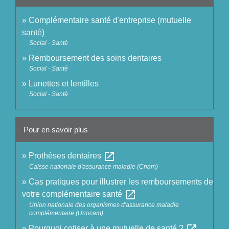
Complémentaire santé d'entreprise (mutuelle
santé)
Social - Santé
Remboursement des soins dentaires
Social - Santé
Lunettes et lentilles
Social - Santé
Pour en savoir plus
open_in_new
Prothèses dentaires
Caisse nationale d'assurance maladie (Cnam)
Cas pratiques pour illustrer les remboursements de
open_in_new
votre complémentaire santé
Union nationale des organismes d'assurance maladie
complémentaire (Unocam)
open_in_new
Pourquoi cotiser à une mutuelle de santé ?