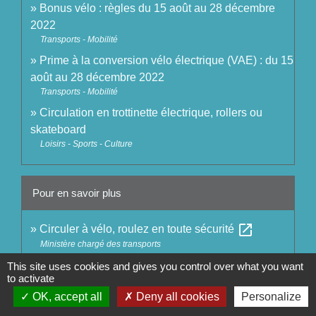
Bonus vélo : règles du 15 août au 28 décembre
2022
Transports - Mobilité
Prime à la conversion vélo électrique (VAE) : du 15
août au 28 décembre 2022
Transports - Mobilité
Circulation en trottinette électrique, rollers ou
skateboard
Loisirs - Sports - Culture
Pour en savoir plus
open_in_new
Circuler à vélo, roulez en toute sécurité
Ministère chargé des transports
This site uses cookies and gives you control over what you want
to activate
Signaler une erreur sur cette page
OK, accept all
Deny all cookies
Personalize