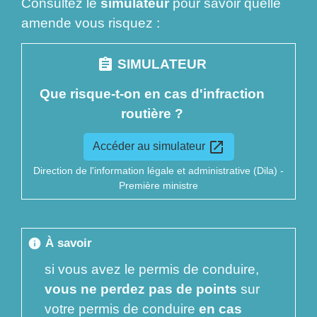
Consultez le
simulateur
pour savoir quelle
amende vous risquez :
assignment
SIMULATEUR
Que risque-t-on en cas d'infraction
routière ?
open_in_new
Accéder au simulateur
Direction de l'information légale et administrative (Dila) -
Première ministre
À savoir
info
si vous avez le permis de conduire,
vous ne perdez pas de points
sur
votre permis de conduire
en cas