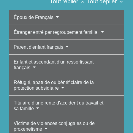
Tout replier
Tout déplier
keyboard_arrow_up
keyboard_arrow_down
Époux de Français
Étranger entré par regroupement familial
Parent d'enfant français
Enfant et ascendant d'un ressortissant
français
Réfugié, apatride ou bénéficiaire de la
protection subsidiaire
Titulaire d'une rente d'accident du travail et
sa famille
Victime de violences conjugales ou de
proxénetisme