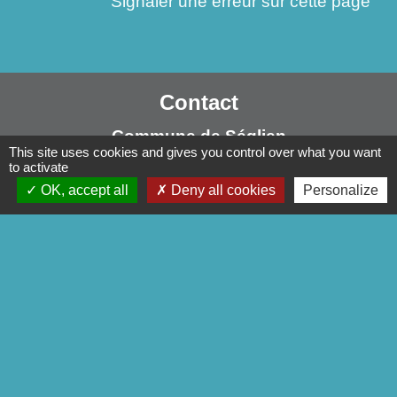
Signaler une erreur sur cette page
Contact
Commune de Séglien
This site uses cookies and gives you control over what you want
1 Rue Yves Le Calvé
to activate
56160 Séglien - FRANCE
OK, accept all
Deny all cookies
Personalize
+33 2 97 28 00 66
Contact par formulaire
Liens
Pontivy Communauté