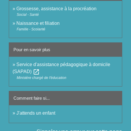
Grossesse, assistance à la procréation
Social - Santé
Naissance et filiation
Famille - Scolarité
Pour en savoir plus
Service d'assistance pédagogique à domicile
open_in_new
(SAPAD)
Ministère chargé de l'éducation
Comment faire si...
J'attends un enfant