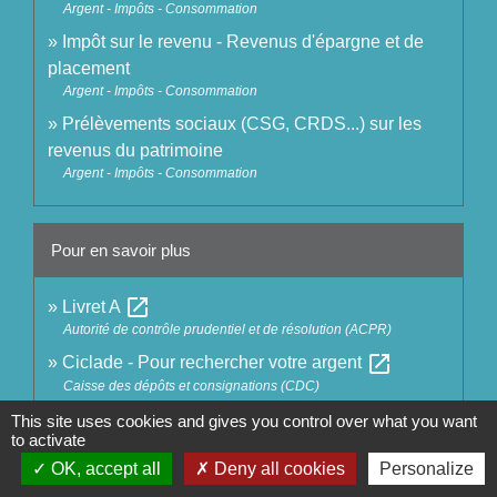
Argent - Impôts - Consommation
Impôt sur le revenu - Revenus d'épargne et de
placement
Argent - Impôts - Consommation
Prélèvements sociaux (CSG, CRDS...) sur les
revenus du patrimoine
Argent - Impôts - Consommation
Pour en savoir plus
open_in_new
Livret A
Autorité de contrôle prudentiel et de résolution (ACPR)
open_in_new
Ciclade - Pour rechercher votre argent
Caisse des dépôts et consignations (CDC)
This site uses cookies and gives you control over what you want
to activate
Signaler une erreur sur cette page
OK, accept all
Deny all cookies
Personalize