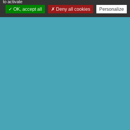
+33 2 97 28 00 66
to activate
OK, accept all
Deny all cookies
Personalize
Contact par formulaire
Liens
Pontivy Communauté
Conseil départemental
Région Bretagne
Préfecture du Morbihan
Mentions légales
-
Politique de confidentialité
-
Accessibilité
-
Plan du site
-
Gestion des cookies