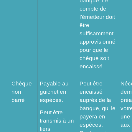
banque. Le
compte de
l’émetteur doit
être
suffisamment
approvisionné
pour que le
chèque soit
encaissé.
Chèque
Payable au
Peut être
Néce
non
guichet en
encaissé
dem
barré
espèces.
auprès de la
préa
banque, qui le
votr
Peut être
payera en
une 
transmis à un
espèces.
aux 
tiers