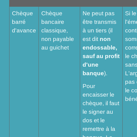
Chèque
Chèque
Ne peut pas
Si l
barré
bancaire
être transmis
l'ém
d'avance
classique,
à un tiers (il
cont
non payable
est dit
non
som
au guichet
endossable,
corr
sauf au profit
le c
d'une
sans
banque
).
L'ar
pas 
Pour
le c
encaisser le
béné
chèque, il faut
le signer au
dos et le
remettre à la