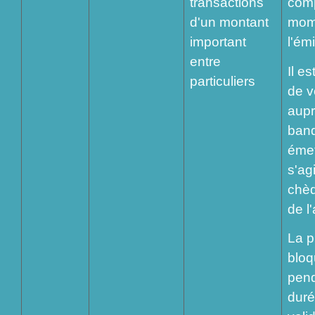
transactions
com
d'un montant
mom
important
l'ém
entre
Il e
particuliers
de vé
aupr
ban
émet
s'agi
chè
de l
La p
blo
pend
duré