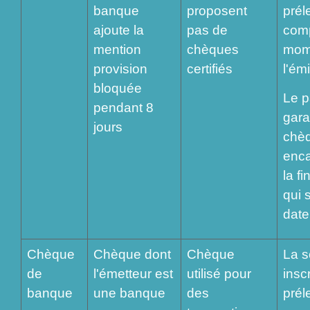
banque
proposent
prél
ajoute la
pas de
com
mention
chèques
mom
provision
certifiés
l'ém
bloquée
Le p
pendant 8
garan
jours
chèq
enca
la fi
qui 
date
Chèque
Chèque dont
Chèque
La 
de
l'émetteur est
utilisé pour
inscr
banque
une banque
des
prél