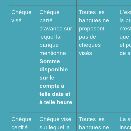
Chèque
Chèque
Toutes les
L'ex
visé
barré
banques ne
la p
d'avance sur
proposent
n'es
lequel la
pas de
que 
banque
chèques
et p
mentionne
visés
de s
Somme
disponible
sur le
compte à
telle date et
à telle heure
Chèque
Chèque visé
Toutes les
La 
certifié
sur lequel la
banques ne
inscr