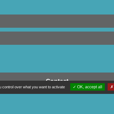
Contact
 control over what you want to activate
OK, accept all
Commune de Séglien
1 Rue Yves Le Calvé
56160 Séglien - FRANCE
+33 2 97 28 00 66