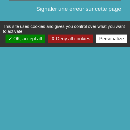
Signaler une erreur sur cette page
This site uses cookies and gives you control over what you want
to activate
OK, accept all
Deny all cookies
Personalize
Contact
Commune de Séglien
1 Rue Yves Le Calvé
56160 Séglien - FRANCE
+33 2 97 28 00 66
Contact par formulaire
Liens