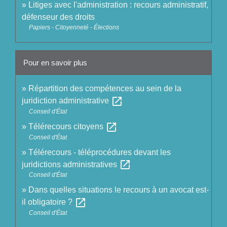
Litiges avec l'administration : recours administratif,
défenseur des droits
Papiers - Citoyenneté - Élections
Pour en savoir plus
Répartition des compétences au sein de la
open_in_new
juridiction administrative
Conseil d'État
open_in_new
Télérecours citoyens
Conseil d'État
Télérecours - téléprocédures devant les
open_in_new
juridictions administratives
Conseil d'État
Dans quelles situations le recours à un avocat est-
open_in_new
il obligatoire ?
Conseil d'État