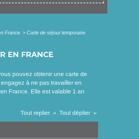
 en France
>
Carte de séjour temporaire
ER EN FRANCE
 vous pouvez obtenir une carte de
 engagez à ne pas travailler en
en France. Elle est valable 1 an
Tout replier
Tout déplier
keyboard_arrow_up
keyboard_arrow_down