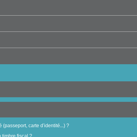
é (passeport, carte d'identité...) ?
timbre fiscal ?