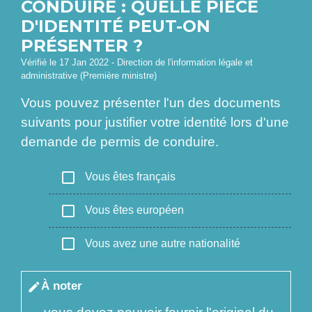
CONDUIRE : QUELLE PIÈCE
D'IDENTITÉ PEUT-ON
PRÉSENTER ?
Vérifié le 17 Jan 2022 - Direction de l'information légale et
administrative (Première ministre)
Vous pouvez présenter l'un des documents
suivants pour justifier votre identité lors d'une
demande de permis de conduire.
check_box_outline_blank
Vous êtes français
check_box_outline_blank
Vous êtes européen
check_box_outline_blank
Vous avez une autre nationalité
À noter
edit