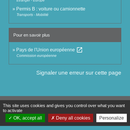
Étranger - Europe
Permis B : voiture ou camionnette
Transports - Mobilité
Pour en savoir plus
open_in_new
Pays de l'Union européenne
Commission européenne
Signaler une erreur sur cette page
Contact
This site uses cookies and gives you control over what you want
to activate
Commune de Séglien
OK, accept all
Deny all cookies
Personalize
1 Rue Yves Le Calvé