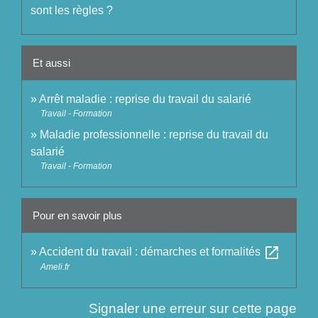
sont les règles ?
Et aussi
Arrêt maladie : reprise du travail du salarié
Travail - Formation
Maladie professionnelle : reprise du travail du
salarié
Travail - Formation
Pour en savoir plus
open_in_new
Accident du travail : démarches et formalités
Ameli.fr
Signaler une erreur sur cette page