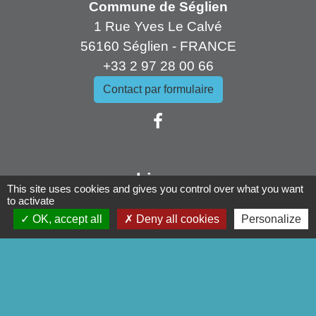
Commune de Séglien
1 Rue Yves Le Calvé
56160 Séglien - FRANCE
+33 2 97 28 00 66
Contact par formulaire
Liens
This site uses cookies and gives you control over what you want
to activate
Pontivy Communauté
OK, accept all
Deny all cookies
Personalize
Conseil départemental
Région Bretagne
Préfecture du Morbihan
Mentions légales
-
Politique de confidentialité
-