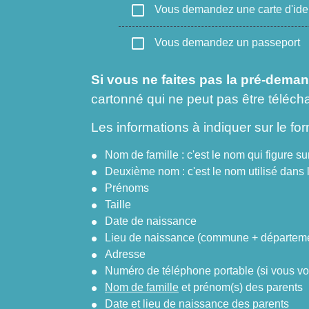
check_box_outline_blank
Vous demandez une carte d'iden
check_box_outline_blank
Vous demandez un passeport
Si vous ne faites pas la pré-dema
cartonné qui ne peut pas être téléchar
Les informations à indiquer sur le for
Nom de famille : c'est le nom qui figure s
Deuxième nom : c'est le nom utilisé dans 
Prénoms
Taille
Date de naissance
Lieu de naissance (commune + départeme
Adresse
Numéro de téléphone portable (si vous vou
Nom de famille
et prénom(s) des parents
Date et lieu de naissance des parents