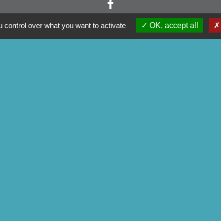
 control over what you want to activate
OK, accept all
ens
mmunauté
artemental
tagne
du Morbihan
tique de confidentialité
-
Accessibilité
-
Plan du site
Site créé en partenariat avec Réseau des Communes