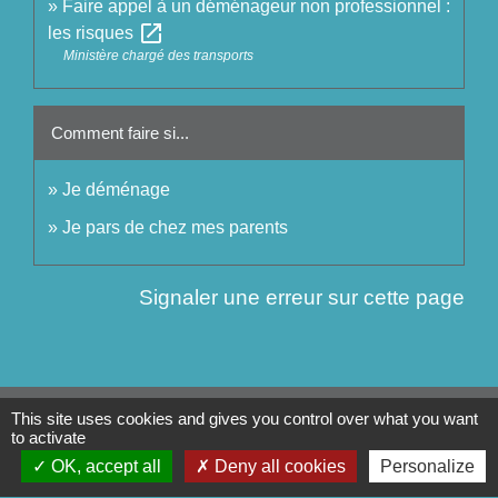
Faire appel à un déménageur non professionnel :
open_in_new
les risques
Ministère chargé des transports
Comment faire si...
Je déménage
Je pars de chez mes parents
Signaler une erreur sur cette page
This site uses cookies and gives you control over what you want
Contact
to activate
Commune de Séglien
OK, accept all
Deny all cookies
Personalize
1 Rue Yves Le Calvé