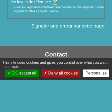
open_in_new
les loyers de référence
Direction régionale et interdépartementale de l'hébergement et du
logement (DRIHL) Ile-de-France
Signaler une erreur sur cette page
Contact
This site uses cookies and gives you control over what you want
Commune de Séglien
to activate
1 Rue Yves Le Calvé
OK, accept all
Deny all cookies
Personalize
56160 Séglien - FRANCE
+33 2 97 28 00 66
Contact par formulaire