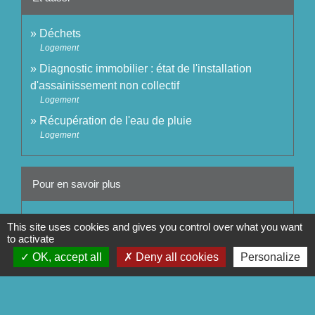
Déchets
Logement
Diagnostic immobilier : état de l'installation
d'assainissement non collectif
Logement
Récupération de l'eau de pluie
Logement
Pour en savoir plus
open_in_new
Guide usagers - L'assainissement non collectif
This site uses cookies and gives you control over what you want
Ministère chargé de l'urbanisme
to activate
Site d'information sur l'assainissement communal
OK, accept all
Deny all cookies
Personalize
open_in_new
Ministère chargé de l'environnement