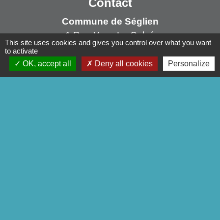
Contact
Commune de Séglien
1 Rue Yves Le Calvé
This site uses cookies and gives you control over what you want
56160 Séglien - FRANCE
to activate
+33 2 97 28 00 66
OK, accept all
Deny all cookies
Personalize
Contact par formulaire
Liens
Pontivy Communauté
Conseil départemental
Région Bretagne
Préfecture du Morbihan