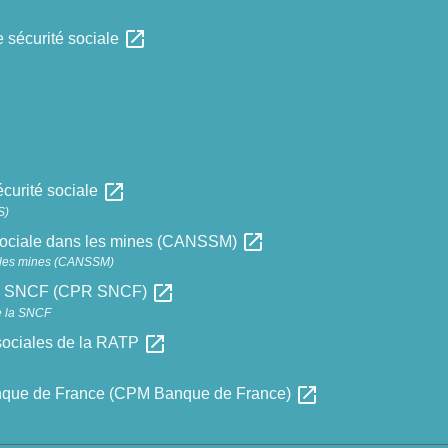
open_in_new
 sécurité sociale
open_in_new
écurité sociale
S)
open_in_new
 sociale dans les mines (CANSSM)
s les mines (CANSSM)
open_in_new
e la SNCF (CPR SNCF)
e la SNCF
open_in_new
sociales de la RATP
open_in_new
anque de France (CPM Banque de France)