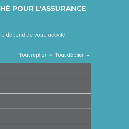
CHÉ POUR L'ASSURANCE
e dépend de votre activité
Tout replier
Tout déplier
keyboard_arrow_up
keyboard_arrow_down