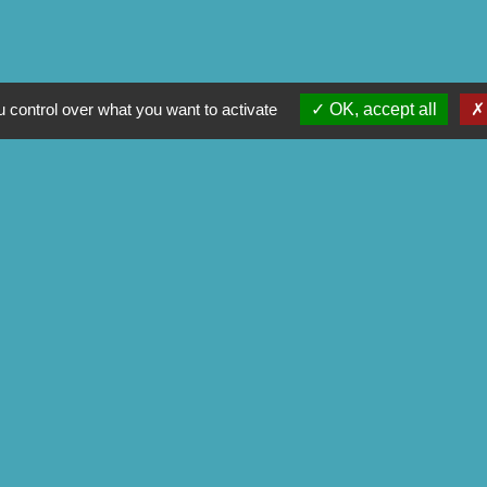
 control over what you want to activate
OK, accept all
Contact
Commune de Séglien
1 Rue Yves Le Calvé
56160 Séglien - FRANCE
+33 2 97 28 00 66
Contact par formulaire
ens