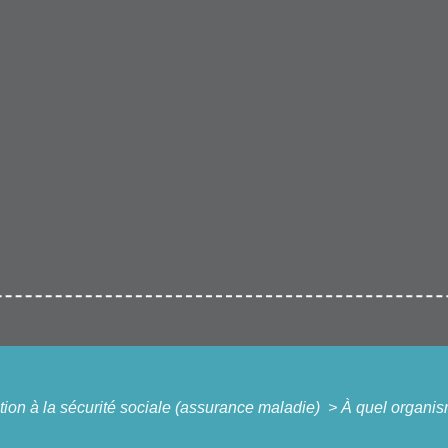
iation à la sécurité sociale (assurance maladie)
>
À quel organis