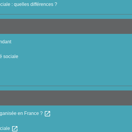
sociale : quelles différences ?
endant
é sociale
open_in_new
organisée en France ?
open_in_new
ociale