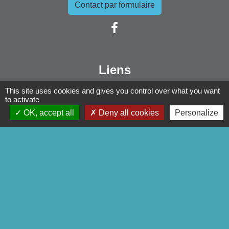
Contact par formulaire
Liens
Pontivy Communauté
This site uses cookies and gives you control over what you want
to activate
Conseil départemental
OK, accept all
Deny all cookies
Personalize
Région Bretagne
Préfecture du Morbihan
Mentions légales
-
Politique de confidentialité
-
Accessibilité
-
Plan du site
-
Gestion des cookies