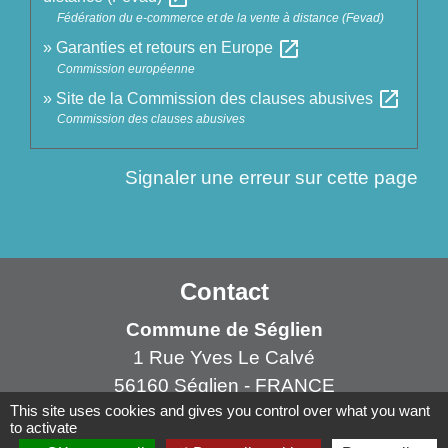
Fédération du e-commerce et de la vente à distance (Fevad)
open_in_new
Garanties et retours en Europe
Commission européenne
open_in_new
Site de la Commission des clauses abusives
Commission des clauses abusives
Signaler une erreur sur cette page
Contact
Commune de Séglien
1 Rue Yves Le Calvé
56160 Séglien - FRANCE
This site uses cookies and gives you control over what you want
+33 2 97 28 00 66
to activate
Contact par formulaire