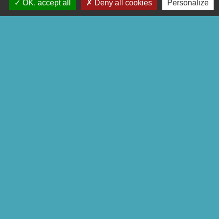
OK, accept all
Deny all cookies
Personalize
Liens
Pontivy Communauté
Conseil départemental
Région Bretagne
Préfecture du Morbihan
Mentions légales
-
Politique de confidentialité
-
Accessibilité
-
Plan du site
-
Gestion des cookies