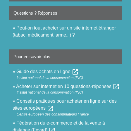
Questions ? Réponses !
Peut-on tout acheter sur un site internet étranger
(tabac, médicament, arme...) ?
Pour en savoir plus
open_in_new
Guide des achats en ligne
Institut national de la consommation (INC)
open_in_new
Acheter sur internet en 10 questions-réponses
Institut national de la consommation (INC)
Conseils pratiques pour acheter en ligne sur des
open_in_new
sites européens
Centre européen des consommateurs France
Fédération du e-commerce et de la vente à
open_in_new
distance (Fevad)