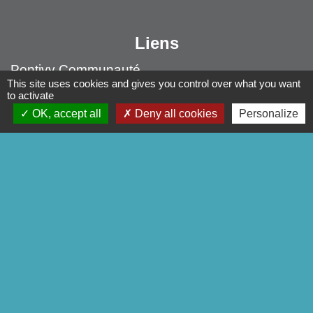
Liens
Pontivy Communauté
This site uses cookies and gives you control over what you want
Conseil départemental
to activate
Région Bretagne
OK, accept all
Deny all cookies
Personalize
Préfecture du Morbihan
Mentions légales
-
Politique de confidentialité
-
Accessibilité
-
Plan du site
-
Gestion des cookies
Site créé en partenariat avec Réseau des Communes