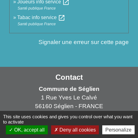
open_in_new
Joueurs info service
Santé publique France
open_in_new
Tabac info service
Santé publique France
Signaler une erreur sur cette page
Contact
Commune de Séglien
1 Rue Yves Le Calvé
56160 Séglien - FRANCE
+33 2 97 28 00 66
This site uses cookies and gives you control over what you want
to activate
Contact par formulaire
OK, accept all
Deny all cookies
Personalize