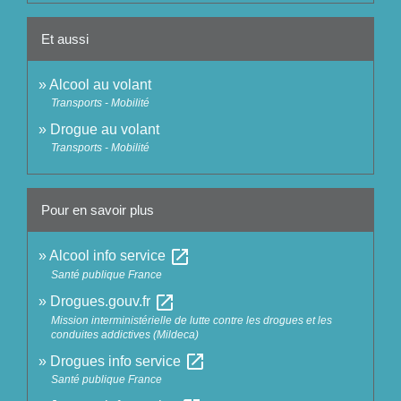
Et aussi
Alcool au volant
Transports - Mobilité
Drogue au volant
Transports - Mobilité
Pour en savoir plus
open_in_new
Alcool info service
Santé publique France
open_in_new
Drogues.gouv.fr
Mission interministérielle de lutte contre les drogues et les
conduites addictives (Mildeca)
open_in_new
Drogues info service
Santé publique France