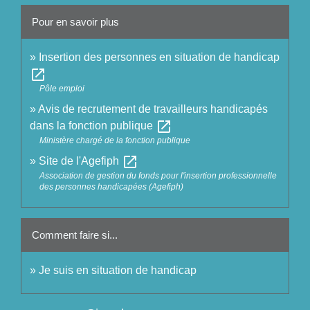
Pour en savoir plus
Insertion des personnes en situation de handicap
open_in_new
Pôle emploi
Avis de recrutement de travailleurs handicapés
open_in_new
dans la fonction publique
Ministère chargé de la fonction publique
open_in_new
Site de l'Agefiph
Association de gestion du fonds pour l'insertion professionnelle
des personnes handicapées (Agefiph)
Comment faire si...
Je suis en situation de handicap