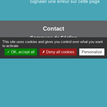
Signaler une erreur sur cette page
Contact
Commune de Séglien
This site uses cookies and gives you control over what you want
1 Rue Yves Le Calvé
to activate
56160 Séglien - FRANCE
OK, accept all
Deny all cookies
Personalize
+33 2 97 28 00 66
Contact par formulaire
Liens
Pontivy Communauté