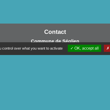
Contact
Commune de Séglien
1 Rue Yves Le Calvé
 control over what you want to activate
OK, accept all
56160 Séglien - FRANCE
+33 2 97 28 00 66
Contact par formulaire
ens