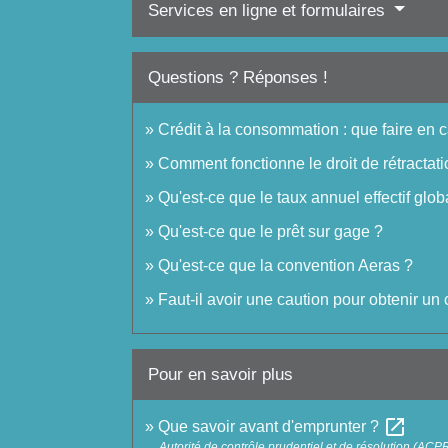
Services en ligne et formulaires
Questions ? Réponses !
Crédit à la consommation : que faire en 
Comment fonctionne le droit de rétractati
Qu'est-ce que le taux annuel effectif glo
Qu'est-ce que le prêt sur gage ?
Qu'est-ce que la convention Aeras ?
Faut-il avoir une caution pour obtenir un
Pour en savoir plus
open_in_new
Que savoir avant d'emprunter ?
Autorité de contrôle prudentiel et de résolution (ACP