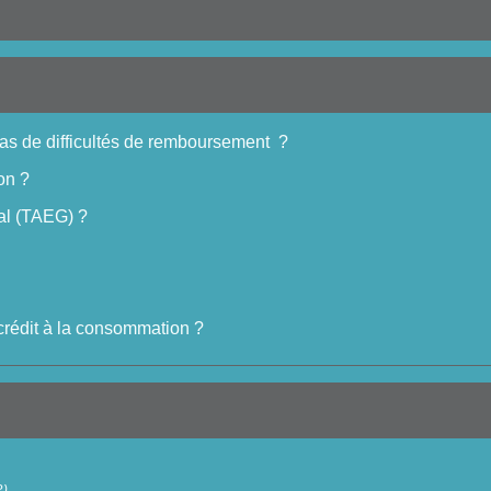
cas de difficultés de remboursement ?
on ?
bal (TAEG) ?
 crédit à la consommation ?
R)