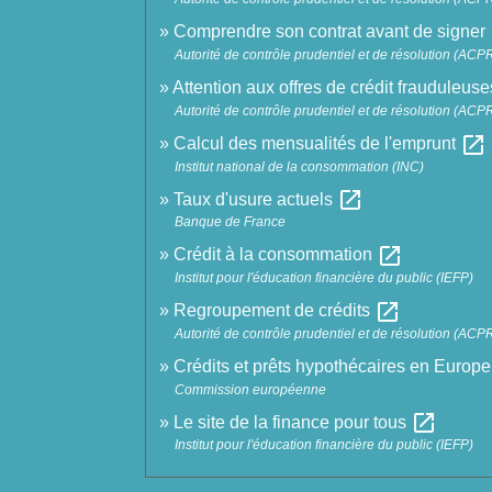
Comprendre son contrat avant de signer
Autorité de contrôle prudentiel et de résolution (ACP
Attention aux offres de crédit frauduleus
Autorité de contrôle prudentiel et de résolution (ACP
open_in_new
Calcul des mensualités de l'emprunt
Institut national de la consommation (INC)
open_in_new
Taux d'usure actuels
Banque de France
open_in_new
Crédit à la consommation
Institut pour l'éducation financière du public (IEFP)
open_in_new
Regroupement de crédits
Autorité de contrôle prudentiel et de résolution (ACP
Crédits et prêts hypothécaires en Europ
Commission européenne
open_in_new
Le site de la finance pour tous
Institut pour l'éducation financière du public (IEFP)