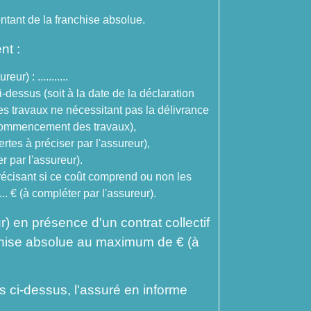
ntant de la franchise absolue.
nt :
) : ...........
-dessus (soit à la date de la déclaration
les travaux ne nécessitant pas la délivrance
e commencement des travaux),
rtes à préciser par l'assureur),
er par l'assureur).
précisant si ce coût comprend ou non les
... € (à compléter par l'assureur).
ur) en présence d'un contrat collectif
nchise absolue au maximum de € (à
 ci-dessus, l'assuré en informe