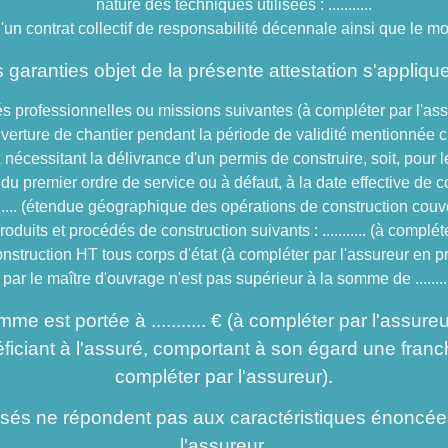
nature des techniques utilisées : ...........
un contrat collectif de responsabilité décennale ainsi que le mo
 garanties objet de la présente attestation s'applique
és professionnelles ou missions suivantes (à compléter par l'assureur
ouverture de chantier pendant la période de validité mentionnée ci
x nécessitant la délivrance d'un permis de construire, soit, pour 
e du premier ordre de service ou à défaut, à la date effective d
....... (étendue géographique des opérations de construction couve
oduits et procédés de construction suivants : ........... (à complét
construction HT tous corps d'état (à compléter par l'assureur en 
aré par le maître d'ouvrage n'est pas supérieur à la somme de ........
e est portée à ........... € (à compléter par l'assure
ficiant à l'assuré, comportant à son égard une fra
compléter par l'assureur).
lisés ne répondent pas aux caractéristiques énoncées
l'assureur.