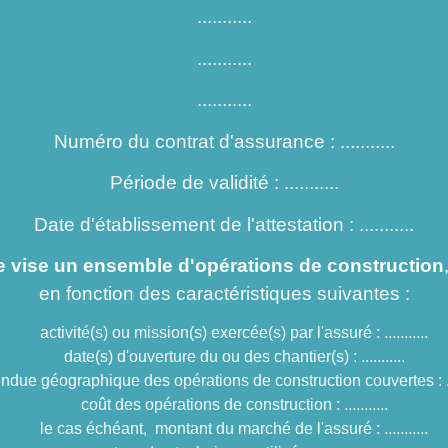
...........
...........
...........
Numéro du contrat d'assurance : ...........
Période de validité : ...........
Date d'établissement de l'attestation : ...........
e vise un ensemble d'opérations de construction
en fonction des caractéristiques suivantes :
activité(s) ou mission(s) exercée(s) par l'assuré : ...........
date(s) d'ouverture du ou des chantier(s) : ...........
ndue géographique des opérations de construction couvertes : ....
coût des opérations de construction : ...........
le cas échéant, montant du marché de l'assuré : ...........