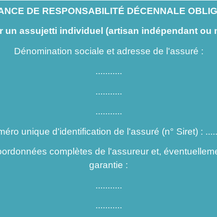
NCE DE RESPONSABILITÉ DÉCENNALE OBLI
r un assujetti individuel (artisan indépendant ou
Dénomination sociale et adresse de l'assuré :
...........
...........
...........
ro unique d'identification de l'assuré (n° Siret) : ......
oordonnées complètes de l'assureur et, éventuellemen
garantie :
...........
...........