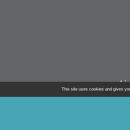
Li
This site uses cookies and gives you
Pontivy Co
Conseil dép
Région Bre
Préfecture 