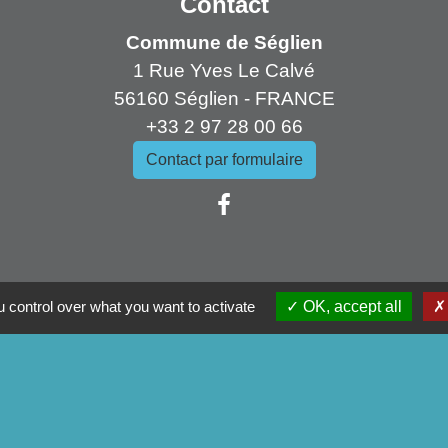
Contact
Commune de Séglien
1 Rue Yves Le Calvé
56160 Séglien - FRANCE
+33 2 97 28 00 66
Contact par formulaire
ens
 control over what you want to activate
OK, accept all
mmunauté
artemental
tagne
du Morbihan