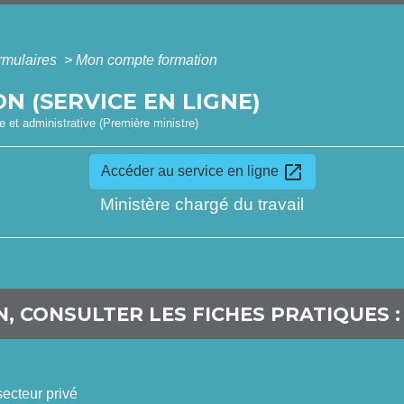
ormulaires
>
Mon compte formation
 (SERVICE EN LIGNE)
le et administrative (Première ministre)
open_in_new
Accéder au service en ligne
Ministère chargé du travail
, CONSULTER LES FICHES PRATIQUES :
ecteur privé