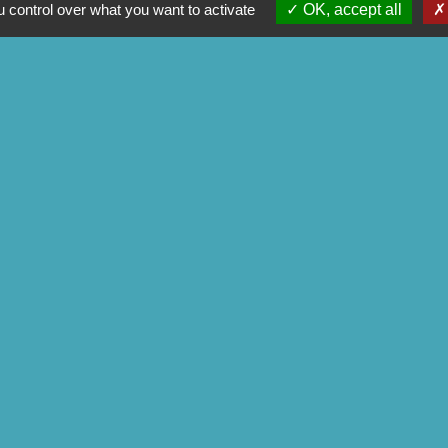
+33 2 97 28 00 66
 control over what you want to activate
OK, accept all
Contact par formulaire
ens
mmunauté
artemental
tagne
du Morbihan
tique de confidentialité
-
Accessibilité
-
Plan du site
Site créé en partenariat avec Réseau des Communes