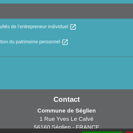
open_in_new
cultés de l'entrepreneur individuel
open_in_new
ction du patrimoine personnel
Contact
Commune de Séglien
1 Rue Yves Le Calvé
56160 Séglien - FRANCE