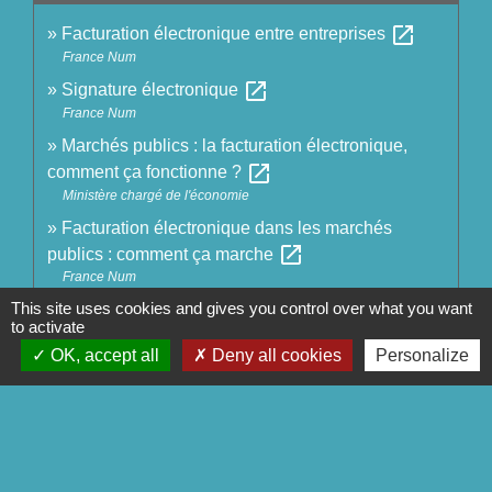
open_in_new
Facturation électronique entre entreprises
France Num
open_in_new
Signature électronique
France Num
Marchés publics : la facturation électronique,
open_in_new
comment ça fonctionne ?
Ministère chargé de l'économie
Facturation électronique dans les marchés
open_in_new
publics : comment ça marche
France Num
open_in_new
This site uses cookies and gives you control over what you want
Taux de change
to activate
Banque de France
OK, accept all
Deny all cookies
Personalize
open_in_new
Partenaires EDI
Direction générale des finances publiques
Signaler une erreur sur cette page