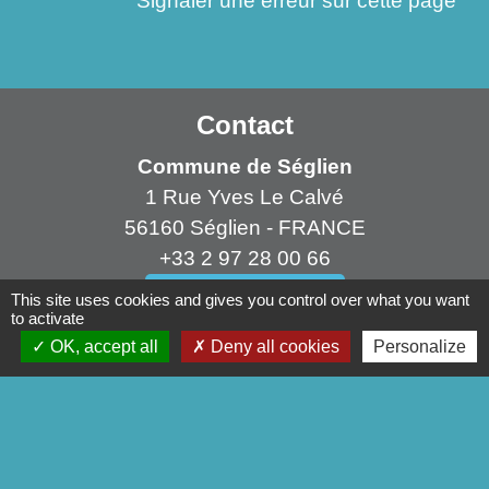
Signaler une erreur sur cette page
Contact
Commune de Séglien
1 Rue Yves Le Calvé
56160 Séglien - FRANCE
+33 2 97 28 00 66
Contact par formulaire
This site uses cookies and gives you control over what you want
to activate
OK, accept all
Deny all cookies
Personalize
Liens
Pontivy Communauté